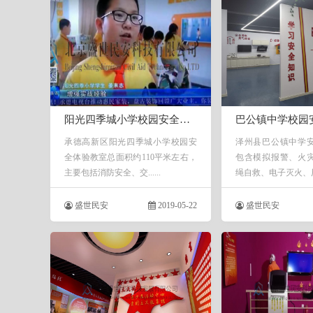
阳光四季城小学校园安全体验教室
巴公镇中学校园
承德高新区阳光四季城小学校园安
泽州县巴公镇中学
全体验教室总面积约110平米左右，
包含模拟报警、火
主要包括消防安全、交......
绳自救、电子灭火、用电.
盛世民安
2019-05-22
盛世民安