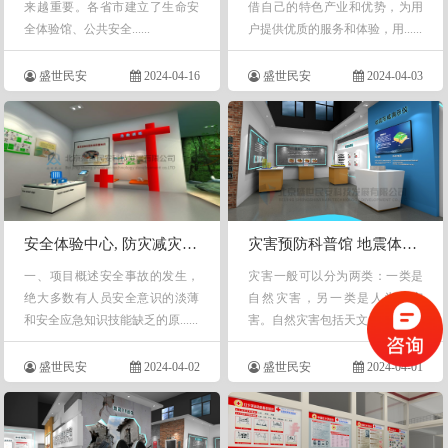
来越重要。各省市建立了生命安
借自己的特色产业和优势，为用
全体验馆、公共安全......
户提供优质的服务和体验，用......
盛世民安
2024-04-16
盛世民安
2024-04-03
安全体验中心, 防灾减灾社区安全体验馆项目策划
灾害预防科普馆 地震体验馆 灾难医学救援体验馆
一、项目概述安全事故的发生，
灾害一般可以分为两类：一类是
绝大多数有人员安全意识的淡薄
自然灾害，另一类是人为的灾
和安全应急知识技能缺乏的原......
害。自然灾害包括天文......
盛世民安
2024-04-02
盛世民安
2024-04-01