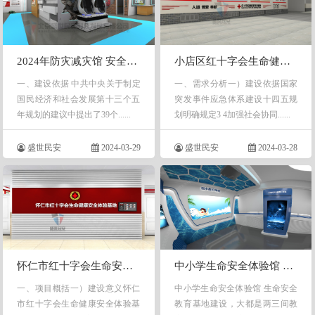
2024年防灾减灾馆 安全体验馆 减灾安全馆建设意义
小店区红十字会生命健康安全体验 红十字应急救护培训基地功能设计方案
一、建设依据 中共中央关于制定
一、需求分析一）建设依据国家
国民经济和社会发展第十三个五
突发事件应急体系建设十四五规
年规划的建议中提出了39个......
划明确规定3 4加强社会协同......
盛世民安
2024-03-29
盛世民安
2024-03-28
怀仁市红十字会生命安全教育馆设计方案-北京盛世民安
中小学生命安全体验馆 生命安全教育基地设计内容大纲-盛世民安
一、项目概括一）建设意义怀仁
中小学生命安全体验馆 生命安全
市红十字会生命健康安全体验基
教育基地建设，大都是两三间教